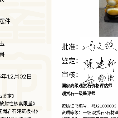
摆件
玉
批准：
哥
鉴定：
审核：
5年12月02日
国家高级观赏石价格评估师
观赏石一级鉴评师
观赏石鉴定》
筑材料放射性核素限量》
资质证书编号：粤J21000003
《天然花岗岩石建筑板材》
资质等级：一级 观赏石/石材